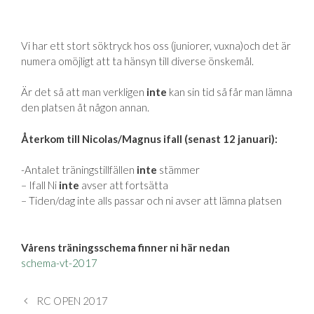
Vi har ett stort söktryck hos oss (juniorer, vuxna)och det är
numera omöjligt att ta hänsyn till diverse önskemål.
Är det så att man verkligen
inte
kan sin tid så får man lämna
den platsen åt någon annan.
Återkom till Nicolas/Magnus ifall (senast 12 januari):
-Antalet träningstillfällen
inte
stämmer
– Ifall Ni
inte
avser att fortsätta
– Tiden/dag inte alls passar och ni avser att lämna platsen
Vårens träningsschema finner ni här nedan
schema-vt-2017
RC OPEN 2017