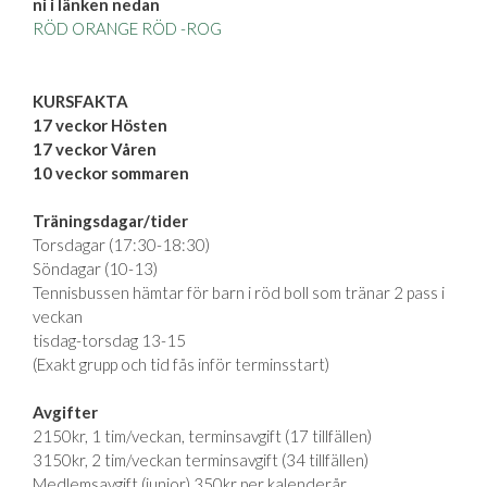
ni i länken nedan
RÖD ORANGE RÖD -ROG
KURSFAKTA
17 veckor Hösten
17 veckor Våren
10 veckor sommaren
Träningsdagar/tider
Torsdagar (17:30-18:30)
Söndagar (10-13)
Tennisbussen hämtar för barn i röd boll som tränar 2 pass i
veckan
tisdag-torsdag 13-15
(Exakt grupp och tid fås inför terminsstart)
Avgifter
2150kr, 1 tim/veckan, terminsavgift (17 tillfällen)
3150kr, 2 tim/veckan terminsavgift (34 tillfällen)
Medlemsavgift (junior) 350kr per kalenderår