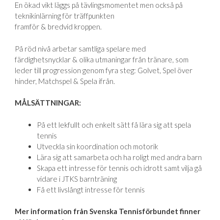
En ökad vikt läggs på tävlingsmomentet men också på
teknikinlärning för träffpunkten
framför & bredvid kroppen.
På röd nivå arbetar samtliga spelare med
färdighetsnycklar & olika utmaningar från tränare, som
leder till progression genom fyra steg: Golvet, Spel över
hinder, Matchspel & Spela ifrån.
MÅLSÄTTNINGAR:
På ett lekfullt och enkelt sätt få lära sig att spela
tennis
Utveckla sin koordination och motorik
Lära sig att samarbeta och ha roligt med andra barn
Skapa ett intresse för tennis och idrott samt vilja gå
vidare i JTKS barnträning
Få ett livslångt intresse för tennis
Mer information från Svenska Tennisförbundet finner