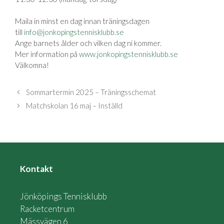
Maila in minst en dag innan träningsdagen
till
info@jonkopingstennisklubb.se
Ange barnets ålder och vilken dag ni kommer.
Mer information på
www.jonkopingstennisklubb.se
Välkomna!
Sommartermin 2025 – Träningsschemat
Matchskolan 16 maj – Inställd
Kontakt
Jönköpings Tennisklubb
Racketcentrum
Mässvägen 6