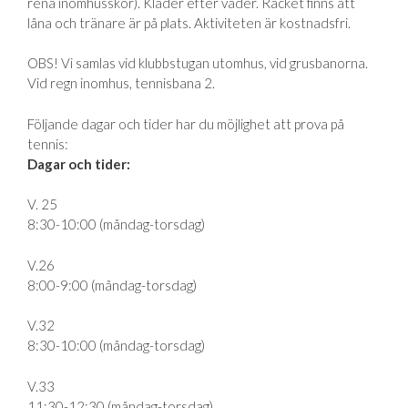
rena inomhusskor). Kläder efter väder. Racket finns att
låna och tränare är på plats. Aktiviteten är kostnadsfri.
OBS! Vi samlas vid klubbstugan utomhus, vid grusbanorna.
Vid regn inomhus, tennisbana 2.
Följande dagar och tider har du möjlighet att prova på
tennis:
Dagar och tider:
V. 25
8:30-10:00 (måndag-torsdag)
V.26
8:00-9:00 (måndag-torsdag)
V.32
8:30-10:00 (måndag-torsdag)
V.33
11:30-12:30 (måndag-torsdag)