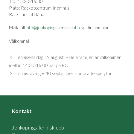
Tid: 15:30-16:30
Plats: Racketcentrum, inomhus
Rack finns att låna
Maila till
info@jonkopingstennisklubb.se
din anmälan.
Välkomna!
Tennisens dag 19 augusti – Hela familjen är välkommen
mellan 14:00-16:00 här på RC
Tennistävling 8-10 september – ändrade spelytor
Kontakt
Jönköpings Tennisklubb