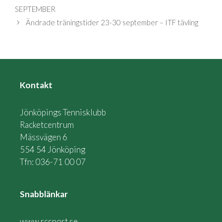
SEPTEMBER
Ändrade träningstider 23-30 september – ITF tävling
Kontakt
Jönköpings Tennisklubb
Racketcentrum
Mässvägen 6
554 54 Jönköping
Tfn: 036-71 00 07
Snabblänkar
www.rcsport.se