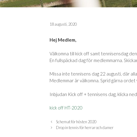
18 augusti, 2020
Hej Medlem,
Välkomna till kick off samt tennisensdag den
En fullspäckad dag för medlemmarna. Skicka
Missa inte tennisens dag 22 augusti, där a
Medlemmar är välkomna. Sprid gärna ordet 
Inbjudan Kick off + tennisens dag, klicka ne
kick off HT-2020
Schemat för hösten 2020
Drop in tennis för herrar och damer