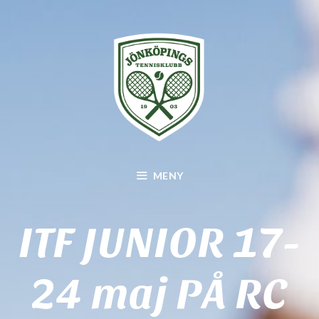
Hoppa
till
innehåll
MENY
ITF JUNIOR 17-
24 maj PÅ RC