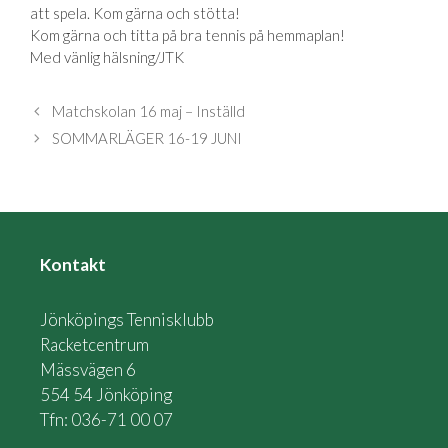
att spela. Kom gärna och stötta!
Kom gärna och titta på bra tennis på hemmaplan!
Med vänlig hälsning/JTK
Matchskolan 16 maj – Inställd
SOMMARLÄGER 16-19 JUNI
Kontakt
Jönköpings Tennisklubb
Racketcentrum
Mässvägen 6
554 54 Jönköping
Tfn: 036-71 00 07