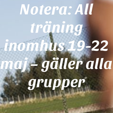
Notera: All
träning
inomhus 19-22
maj – gäller alla
grupper