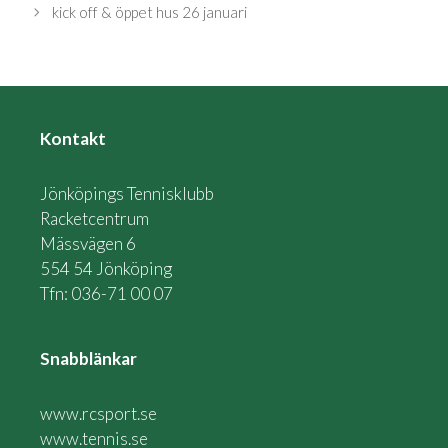
kick off & öppet hus 26 januari
Kontakt
Jönköpings Tennisklubb
Racketcentrum
Mässvägen 6
554 54 Jönköping
Tfn: 036-71 00 07
Snabblänkar
www.rcsport.se
www.tennis.se