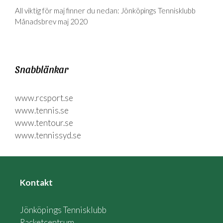
All viktig för maj finner du nedan: Jönköpings Tennisklubb
Månadsbrev maj 2020
Snabblänkar
www.rcsport.se
www.tennis.se
www.tentour.se
www.tennissyd.se
Kontakt
Jönköpings Tennisklubb
Racketcentrum